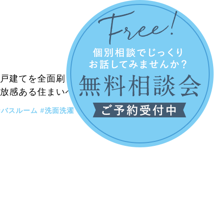
の戸建てを全面刷
開放感ある住まいへ
#バスルーム
#洗面洗濯