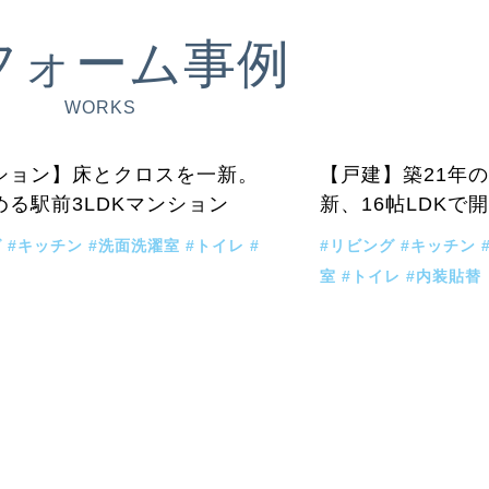
フォーム事例
WORKS
マンション
戸建
ション】床とクロスを一新。
【戸建】築21年
める駅前3LDKマンション
新、16帖LDKで
グ
#キッチン
#洗面洗濯室
#トイレ
#
#リビング
#キッチン
室
#トイレ
#内装貼替