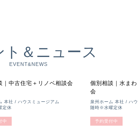
ント＆ニュース
EVENT&NEWS
相談会
談｜中古住宅＋リノベ相談会
個別相談｜水まわ
会
 本社 / ハウスミュージアム
泉州ホーム 本社 / 
曜定休
随時※水曜定休
付中
予約受付中