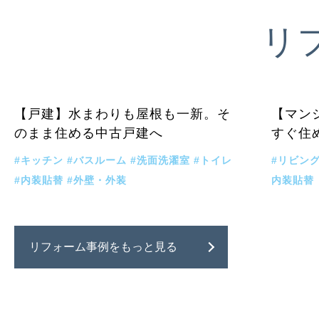
リ
NEW
戸建
NEW
【戸建】水まわりも屋根も一新。そ
【マン
のまま住める中古戸建へ
すぐ住
#キッチン
#バスルーム
#洗面洗濯室
#トイレ
#リビン
#内装貼替
#外壁・外装
内装貼替
リフォーム事例をもっと見る