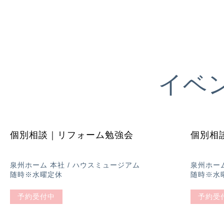
イベ
相談会
相談会
個別相談｜リフォーム勉強会
個別相
泉州ホーム 本社 / ハウスミュージアム
泉州ホーム
随時※水曜定休
随時※水
予約受付中
予約受