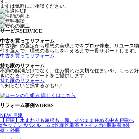
す。
まずは気軽にご相談ください。
サービス
SERVICE
中古を買って
リフォーム
中古物件の選定から理想の実現までをプロが伴走。リユース物
件を選んで、理想の暮らしを叶えるまで一貫サポートします。
中古を買ってリフォーム
持ち家の
リフォーム
不満の解消だけでなく、住み慣れた大切な住まいを、もっと好
きになるアップデートをご提供します。
持ち家のリフォーム
＼知らないと損するかも!?／
リフォーム事例
WORKS
NEW
戸建
【戸建】水まわりも屋根も一新。そのまま住める中古戸建へ
#キッチン
#バスルーム
#洗面洗濯室
#トイレ
#内装貼替
#外
壁・外装