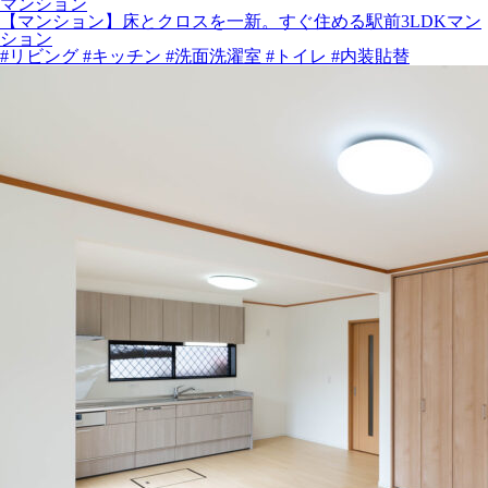
マンション
【マンション】床とクロスを一新。すぐ住める駅前3LDKマン
ション
#リビング
#キッチン
#洗面洗濯室
#トイレ
#内装貼替