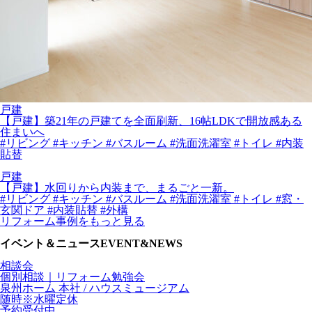
戸建
【戸建】築21年の戸建てを全面刷新、16帖LDKで開放感ある
住まいへ
#リビング
#キッチン
#バスルーム
#洗面洗濯室
#トイレ
#内装
貼替
戸建
【戸建】水回りから内装まで、まるごと一新。
#リビング
#キッチン
#バスルーム
#洗面洗濯室
#トイレ
#窓・
玄関ドア
#内装貼替
#外構
リフォーム事例をもっと見る
イベント＆ニュース
EVENT&NEWS
相談会
個別相談｜リフォーム勉強会
泉州ホーム 本社 / ハウスミュージアム
随時※水曜定休
予約受付中