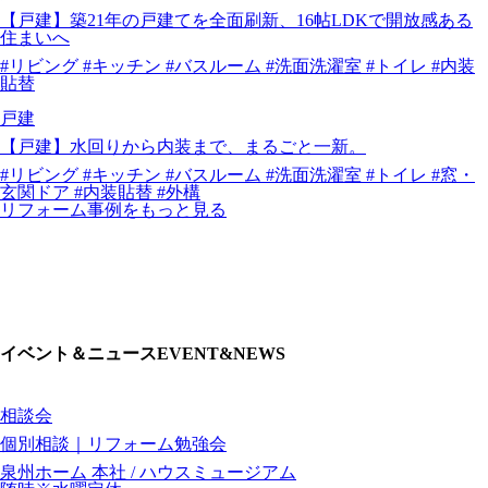
【戸建】築21年の戸建てを全面刷新、16帖LDKで開放感ある
住まいへ
#リビング
#キッチン
#バスルーム
#洗面洗濯室
#トイレ
#内装
貼替
戸建
【戸建】水回りから内装まで、まるごと一新。
#リビング
#キッチン
#バスルーム
#洗面洗濯室
#トイレ
#窓・
玄関ドア
#内装貼替
#外構
リフォーム事例をもっと見る
イベント＆ニュース
EVENT&NEWS
相談会
個別相談｜リフォーム勉強会
泉州ホーム 本社 / ハウスミュージアム