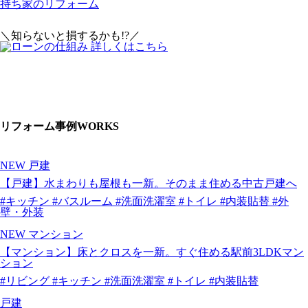
持ち家のリフォーム
＼知らないと損するかも!?／
リフォーム事例
WORKS
NEW
戸建
【戸建】水まわりも屋根も一新。そのまま住める中古戸建へ
#キッチン
#バスルーム
#洗面洗濯室
#トイレ
#内装貼替
#外
壁・外装
NEW
マンション
【マンション】床とクロスを一新。すぐ住める駅前3LDKマン
ション
#リビング
#キッチン
#洗面洗濯室
#トイレ
#内装貼替
戸建